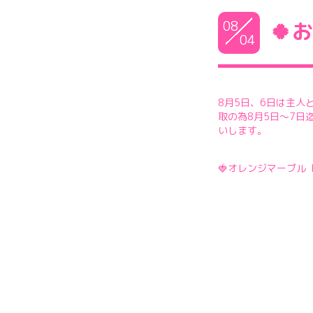
08
🍀
04
8月5日、6日は主人
取の為8月5日～7日
いします。
🍓オレンジマーブル HI